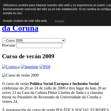
Utilizamos cookies para mejorar nuestro sitio web y su experiencia al usarlo. Las
Política Social Europea e
funcionamiento esencial del sitio ya se han establecido. Si no cambia la config
acepta su uso.
Inclusión Social - Universidade
Acepto cookies de este sitio web.
Acepto
da Coruña
Procurar
Curso de verán 2009
O curso de verán
Política Social Europea e Inclusión Social
celebrouse do 20 ao 24 de xullo de 2009 e tivo lugar do luns 20 ao
xoves 23 na Casa da Cultura Pintor Lloréns de Sada e a clausúra
fixose no Paraninfo do Rectorado da Universidade da Coruña o
venres 24.
Á inauguración do curso de verán POLÍTICA SOCIAL EUROPEA