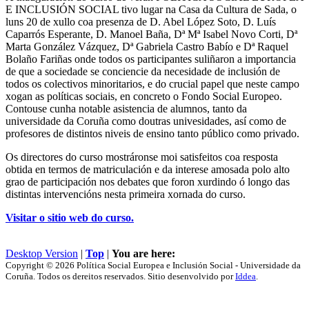
E INCLUSIÓN SOCIAL tivo lugar na Casa da Cultura de Sada, o
luns 20 de xullo coa presenza de D. Abel López Soto, D. Luís
Caparrós Esperante, D. Manoel Baña, Dª Mª Isabel Novo Corti, Dª
Marta González Vázquez, Dª Gabriela Castro Babío e Dª Raquel
Bolaño Fariñas onde todos os participantes suliñaron a importancia
de que a sociedade se conciencie da necesidade de inclusión de
todos os colectivos minoritarios, e do crucial papel que neste campo
xogan as políticas sociais, en concreto o Fondo Social Europeo.
Contouse cunha notable asistencia de alumnos, tanto da
universidade da Coruña como doutras univesidades, así como de
profesores de distintos niveis de ensino tanto público como privado.
Os directores do curso mostráronse moi satisfeitos coa resposta
obtida en termos de matriculación e da interese amosada polo alto
grao de participación nos debates que foron xurdindo ó longo das
distintas intervencións nesta primeira xornada do curso.
Visitar o sitio web do curso.
Desktop Version
|
Top
|
You are here:
Copyright © 2026 Política Social Europea e Inclusión Social - Universidade da
Coruña. Todos os dereitos reservados. Sitio desenvolvido por
Iddea
.