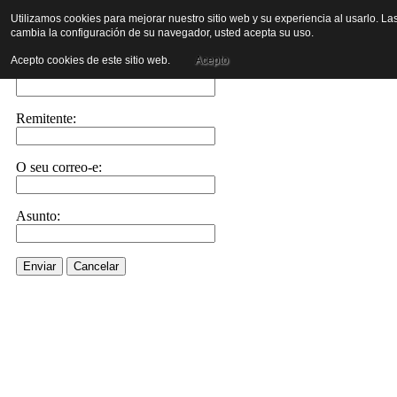
Utilizamos cookies para mejorar nuestro sitio web y su experiencia al usarlo. Las
cambia la configuración de su navegador, usted acepta su uso.
Envíe esta ligazón por correo-e a un amigo.
Acepto cookies de este sitio web.
Acepto
Correo-e para:
Remitente:
O seu correo-e:
Asunto:
Enviar
Cancelar