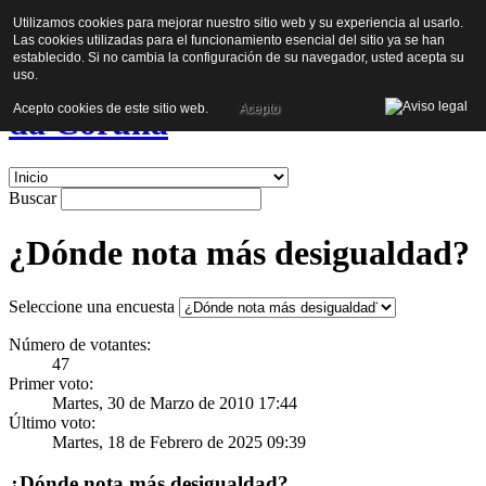
Utilizamos cookies para mejorar nuestro sitio web y su experiencia al usarlo.
Política Social Europea e
Las cookies utilizadas para el funcionamiento esencial del sitio ya se han
establecido. Si no cambia la configuración de su navegador, usted acepta su
Inclusión Social - Universidade
uso.
Acepto cookies de este sitio web.
Acepto
da Coruña
Buscar
¿Dónde nota más desigualdad?
Seleccione una encuesta
Número de votantes:
47
Primer voto:
Martes, 30 de Marzo de 2010 17:44
Último voto:
Martes, 18 de Febrero de 2025 09:39
¿Dónde nota más desigualdad?